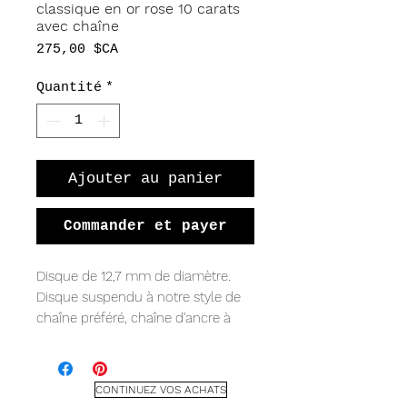
classique en or rose 10 carats
avec chaîne
Prix
275,00 $CA
Quantité
*
Ajouter au panier
Commander et payer
Disque de 12,7 mm de diamètre.
Disque suspendu à notre style de
chaîne préféré, chaîne d'ancre à
taille diamant de 1 mm, 18" de long
en or rose 10 carats.
* Estampillage personnalisé gratuit
CONTINUEZ VOS ACHATS
disponible (jusqu'à 4 caractères ou