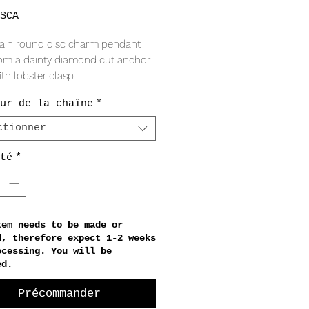
Prix
$CA
lain round disc charm pendant
om a dainty diamond cut anchor
th lobster clasp.
ur de la chaîne
*
QUALITY
 filled
ctionner
RING
té
*
isc charm
ain width
tem needs to be made or
d, therefore expect 1-2 weeks
ocessing. You will be
ed.
Précommander