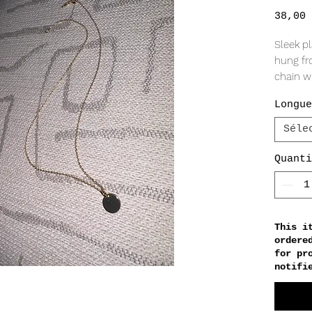
38,00 
Sleek p
hung fr
chain wi
Longue
METAL 
18k gold
Séle
MEASU
Quanti
10mm d
1mm ch
This i
ordere
for pr
notifi