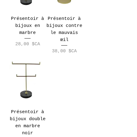
Présentoir à
Présentoir à
bijoux en
bijoux contre
marbre
le mauvais
œil
Prix
28,00 $CA
Prix
38,00 $CA
Présentoir à
bijoux double
en marbre
noir